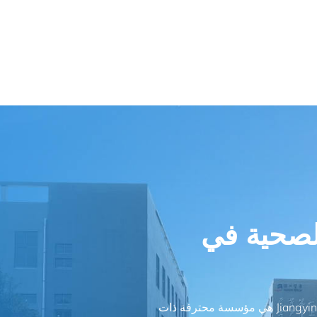
لصحية في
شركة Jiangyin Binjiang Medical Equipment Co., Ltd(JIBIMED) هي مؤسسة محترفة ذات