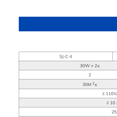
SJ-C-II
≥30W × 2
2
2
≥30M
110V/
25