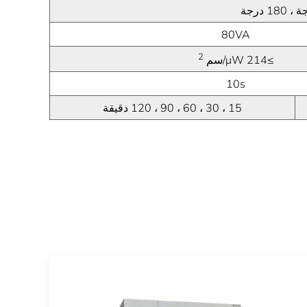
80VA
2
≥214 μW/سم
10s
15 ، 30 ، 60 ، 90 ، 120 دقيقة