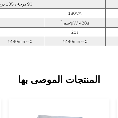
90 درجة ، 135 درجة ، 180 درجة
180VA
2
≥428 μW/سم
20s
0 ~ 1440min
0 ~ 1440min
المنتجات الموصى بها