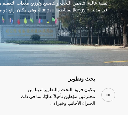
تقنية عالية، تتضمن البحث والتصنيع وتوزيع معدات التعقيم و
في مدينة Jiangyin بمقاطعة Jiangsu، وهي مكان رائع ذو مناظر طبيعية خلابة.
بحث وتطوير
يتكون فريق البحث والتطوير لدينا من
محترفين مؤهلين تأهيلاً عاليًا، بما في ذلك
الخبراء الأجانب وخبراء...